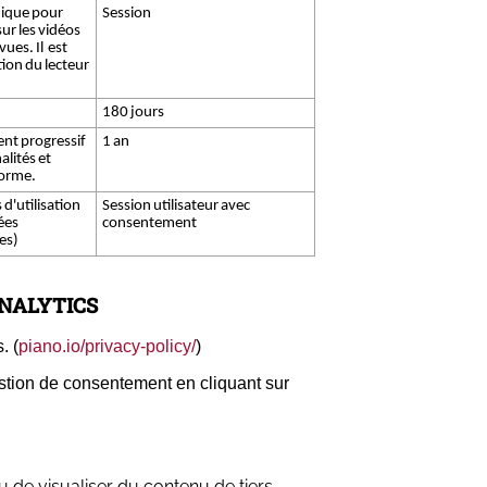
nique pour
Session
sur les vidéos
ues. Il est
tion du lecteur
180 jours
ent progressif
1 an
alités et
forme.
d'utilisation
Session utilisateur avec
ées
consentement
es)
ANALYTICS
. (
piano.io/privacy-policy/
)
estion de consentement en cliquant sur
u de visualiser du contenu de tiers