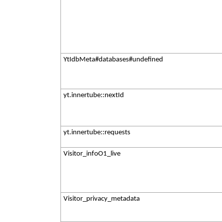
YtIdbMeta#databases#undefined
yt.innertube::nextId
yt.innertube::requests
Visitor_infoO1_live
Visitor_privacy_metadata