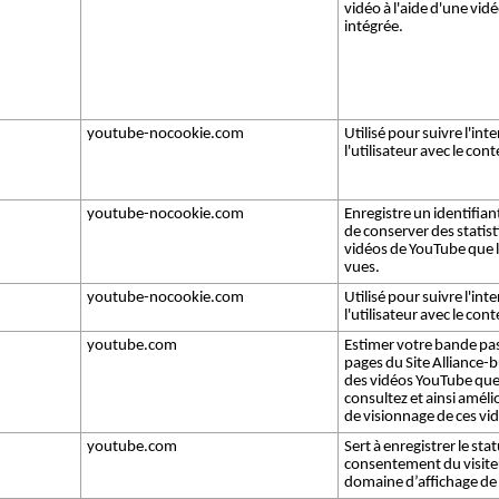
vidéo à l'aide d'une vi
intégrée.
youtube-nocookie.com
Utilisé pour suivre l'int
l'utilisateur avec le con
youtube-nocookie.com
Enregistre un identifian
de conserver des statist
vidéos de YouTube que l'
vues.
youtube-nocookie.com
Utilisé pour suivre l'int
l'utilisateur avec le con
youtube.com
Estimer votre bande pas
pages du Site Alliance-b
des vidéos YouTube qu
consultez et ainsi amélio
de visionnage de ces vi
youtube.com
Sert à enregistrer le sta
consentement du visiteu
domaine d’affichage de 