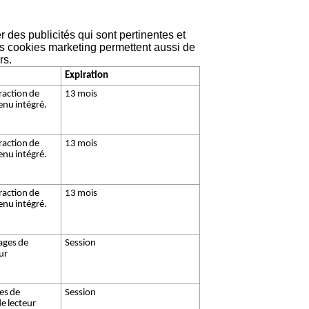
r des publicités qui sont pertinentes et
ins cookies marketing permettent aussi de
rs.
Expiration
eraction de
13 mois
tenu intégré.
eraction de
13 mois
tenu intégré.
eraction de
13 mois
tenu intégré.
ages de
Session
eur
ces de
Session
de lecteur