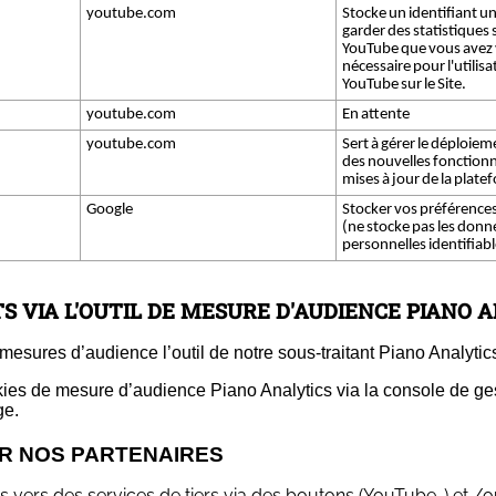
youtube.com
Stocke un identifiant u
garder des statistiques 
YouTube que vous avez v
nécessaire pour l'utilisa
YouTube sur le Site.
youtube.com
En attente
youtube.com
Sert à gérer le déploiem
des nouvelles fonctionn
mises à jour de la plate
Google
Stocker vos préférences 
(ne stocke pas les donn
personnelles identifiabl
S VIA L'OUTIL DE MESURE D'AUDIENCE PIANO 
mesures d’audience l’outil de notre sous-traitant Piano Analytics
okies de mesure d’audience Piano Analytics via la console de g
ge.
AR NOS PARTENAIRES
s vers des services de tiers via des boutons (YouTube…) et /o