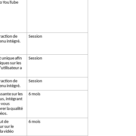
déo YouTube
eraction de
Session
tenu intégré.
t unique afin
Session
iques sur les
utilisateur a
eraction de
Session
tenu intégré.
sante sur les
6 mois
us, intégrant
e vous
rer la qualité
déos.
tut de
6 mois
r sur le
la vidéo