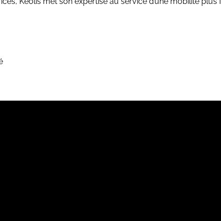
rices, Keolis met son expertise au service d’une mobilité plus 
é