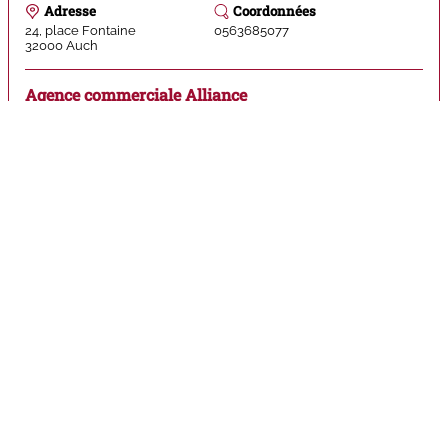
Adresse
Coordonnées
24, place Fontaine
0563685077
32000
Auch
Agence commerciale Alliance
Adresse
Coordonnées
7, place de la Libération (place
0562616777
de la Mairie)
32000
Auch
Tabac Presse - Boutique du cigare
Adresse
Coordonnées
2, rue Gambetta
0562052232
32000
Auch
Tabac Presse Le Cigalon
Adresse
Coordonnées
10 bis, Avenue Pierre Mendès
0562068750
France
32000
Auch